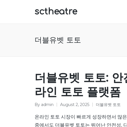
sctheatre
더블유벳 토토
더블유벳 토토: 안
라인 토토 플랫폼
By
admin
August 2, 2025
더블유벳 토토
Posted
Posted
by
in
온라인 토토 시장이 빠르게 성장하면서 많은 
중에서도 더블유벳 토토는 뛰어난 안전성, 다