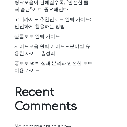
링크모음이 편해질수록, “안전한 클
릭 습관”이 더 중요해진다
고니카지노 추천인코드 완벽 가이드:
안전하게 활용하는 방법
샬롬토토 완벽 가이드
사이트모음 완벽 가이드 – 분야별 유
용한 사이트 총정리
퐁토토 먹튀 실태 분석과 안전한 토토
이용 가이드
Recent
Comments
No comments to show.