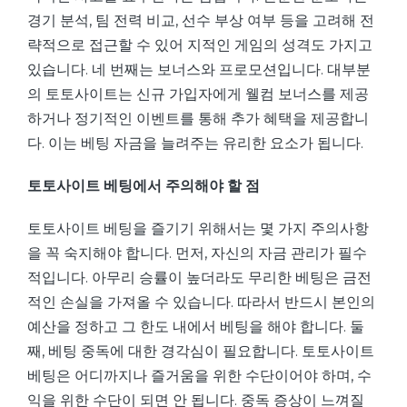
경기 분석, 팀 전력 비교, 선수 부상 여부 등을 고려해 전
략적으로 접근할 수 있어 지적인 게임의 성격도 가지고
있습니다. 네 번째는 보너스와 프로모션입니다. 대부분
의 토토사이트는 신규 가입자에게 웰컴 보너스를 제공
하거나 정기적인 이벤트를 통해 추가 혜택을 제공합니
다. 이는 베팅 자금을 늘려주는 유리한 요소가 됩니다.
토토사이트 베팅에서 주의해야 할 점
토토사이트 베팅을 즐기기 위해서는 몇 가지 주의사항
을 꼭 숙지해야 합니다. 먼저, 자신의 자금 관리가 필수
적입니다. 아무리 승률이 높더라도 무리한 베팅은 금전
적인 손실을 가져올 수 있습니다. 따라서 반드시 본인의
예산을 정하고 그 한도 내에서 베팅을 해야 합니다. 둘
째, 베팅 중독에 대한 경각심이 필요합니다. 토토사이트
베팅은 어디까지나 즐거움을 위한 수단이어야 하며, 수
익을 위한 수단이 되면 안 됩니다. 중독 증상이 느껴질