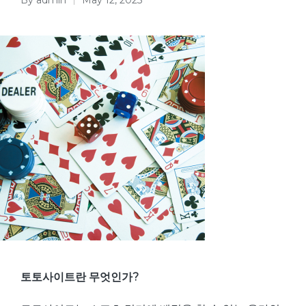
By
admin
May 12, 2025
Posted
by
토토사이트란 무엇인가?