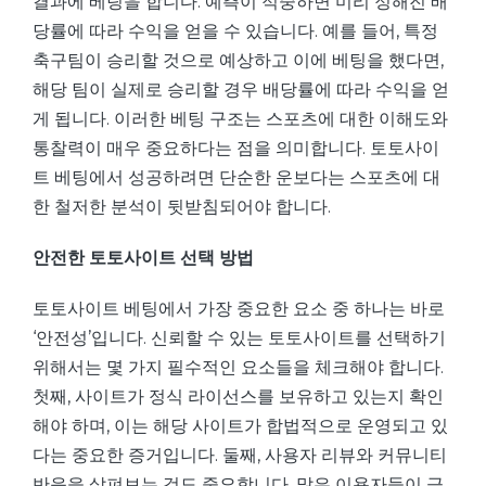
결과에 베팅을 합니다. 예측이 적중하면 미리 정해진 배
당률에 따라 수익을 얻을 수 있습니다. 예를 들어, 특정
축구팀이 승리할 것으로 예상하고 이에 베팅을 했다면,
해당 팀이 실제로 승리할 경우 배당률에 따라 수익을 얻
게 됩니다. 이러한 베팅 구조는 스포츠에 대한 이해도와
통찰력이 매우 중요하다는 점을 의미합니다. 토토사이
트 베팅에서 성공하려면 단순한 운보다는 스포츠에 대
한 철저한 분석이 뒷받침되어야 합니다.
안전한 토토사이트 선택 방법
토토사이트 베팅에서 가장 중요한 요소 중 하나는 바로
‘안전성’입니다. 신뢰할 수 있는 토토사이트를 선택하기
위해서는 몇 가지 필수적인 요소들을 체크해야 합니다.
첫째, 사이트가 정식 라이선스를 보유하고 있는지 확인
해야 하며, 이는 해당 사이트가 합법적으로 운영되고 있
다는 중요한 증거입니다. 둘째, 사용자 리뷰와 커뮤니티
반응을 살펴보는 것도 중요합니다. 많은 이용자들이 긍