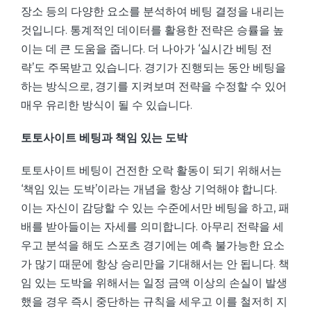
장소 등의 다양한 요소를 분석하여 베팅 결정을 내리는
것입니다. 통계적인 데이터를 활용한 전략은 승률을 높
이는 데 큰 도움을 줍니다. 더 나아가 ‘실시간 베팅 전
략’도 주목받고 있습니다. 경기가 진행되는 동안 베팅을
하는 방식으로, 경기를 지켜보며 전략을 수정할 수 있어
매우 유리한 방식이 될 수 있습니다.
토토사이트 베팅과 책임 있는 도박
토토사이트 베팅이 건전한 오락 활동이 되기 위해서는
‘책임 있는 도박’이라는 개념을 항상 기억해야 합니다.
이는 자신이 감당할 수 있는 수준에서만 베팅을 하고, 패
배를 받아들이는 자세를 의미합니다. 아무리 전략을 세
우고 분석을 해도 스포츠 경기에는 예측 불가능한 요소
가 많기 때문에 항상 승리만을 기대해서는 안 됩니다. 책
임 있는 도박을 위해서는 일정 금액 이상의 손실이 발생
했을 경우 즉시 중단하는 규칙을 세우고 이를 철저히 지