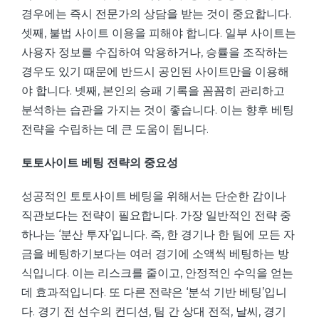
경우에는 즉시 전문가의 상담을 받는 것이 중요합니다.
셋째, 불법 사이트 이용을 피해야 합니다. 일부 사이트는
사용자 정보를 수집하여 악용하거나, 승률을 조작하는
경우도 있기 때문에 반드시 공인된 사이트만을 이용해
야 합니다. 넷째, 본인의 승패 기록을 꼼꼼히 관리하고
분석하는 습관을 가지는 것이 좋습니다. 이는 향후 베팅
전략을 수립하는 데 큰 도움이 됩니다.
토토사이트 베팅 전략의 중요성
성공적인 토토사이트 베팅을 위해서는 단순한 감이나
직관보다는 전략이 필요합니다. 가장 일반적인 전략 중
하나는 ‘분산 투자’입니다. 즉, 한 경기나 한 팀에 모든 자
금을 베팅하기보다는 여러 경기에 소액씩 베팅하는 방
식입니다. 이는 리스크를 줄이고, 안정적인 수익을 얻는
데 효과적입니다. 또 다른 전략은 ‘분석 기반 베팅’입니
다. 경기 전 선수의 컨디션, 팀 간 상대 전적, 날씨, 경기