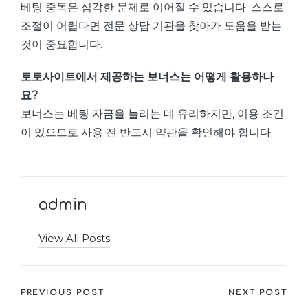
베팅 중독은 심각한 문제로 이어질 수 있습니다. 스스로
조절이 어렵다면 전문 상담 기관을 찾아가 도움을 받는
것이 중요합니다.
토토사이트에서 제공하는 보너스는 어떻게 활용하나
요?
보너스는 베팅 자금을 늘리는 데 유리하지만, 이용 조건
이 있으므로 사용 전 반드시 약관을 확인해야 합니다.
admin
View All Posts
Post
PREVIOUS POST
NEXT POST