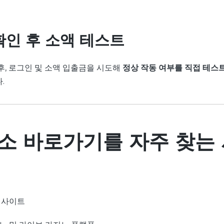
확인 후 소액 테스트
후, 로그인 및 소액 입출금을 시도해
정상 작동 여부를 직접 테스
.
소 바로가기를 자주 찾는
 사이트