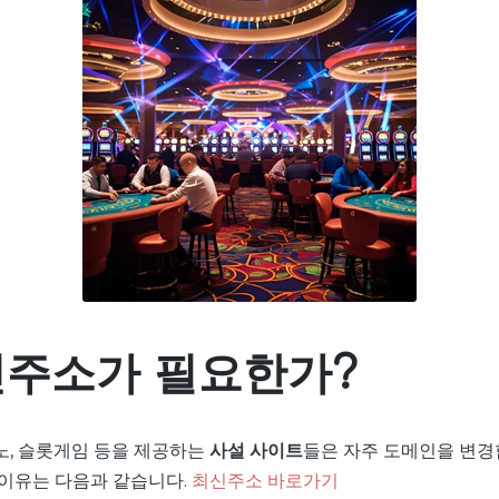
신주소가 필요한가?
노, 슬롯게임 등을 제공하는
사설 사이트
들은 자주 도메인을 변경
 이유는 다음과 같습니다.
최신주소 바로가기