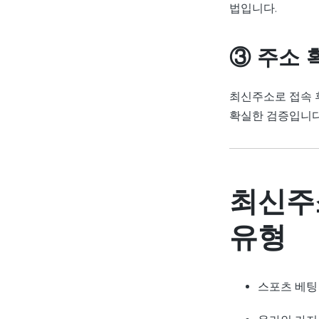
법입니다.
③ 주소 
최신주소로 접속 
확실한 검증입니다
최신주
유형
스포츠 베팅