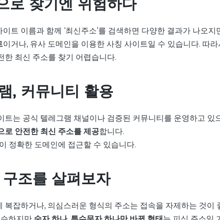
만으로 찾기엔 위험하다
이트 이름과 함께 ‘최신주소’를 검색하면 다양한 결과가 나오지만
트
이거나, 유사 도메인을 이용한 사칭 사이트일 수 있습니다. 따
전한 최신 주소를 찾기 어렵습니다.
그램, 커뮤니티 활용
이트는 공식 텔레그램 채널이나 검증된 커뮤니티를 운영하고 있으
으로 안전한 최신 주소를 제공
합니다.
이 정확한 도메인에 접근할 수 있습니다.
인 구조를 살펴보자
 복잡하거나, 의심스러운 형식의 주소는 접속을 자제하는 것이 좋
 비슷하지만
숫자 하나, 특수문자 하나만 바뀐 형태
는 피싱 주소일 