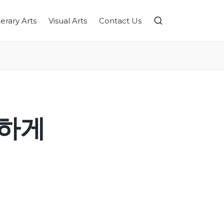
terary Arts
Visual Arts
Contact Us
전하게