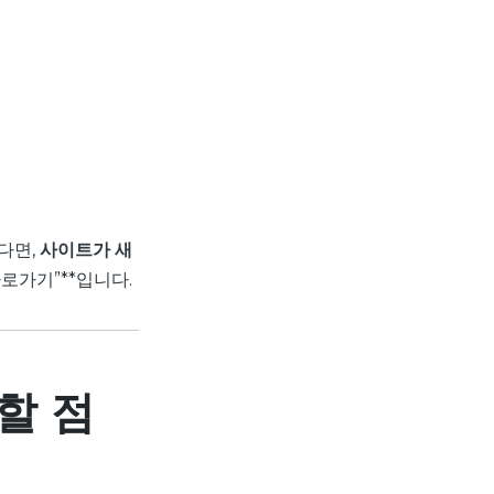
다면,
사이트가 새
바로가기”**입니다.
할 점