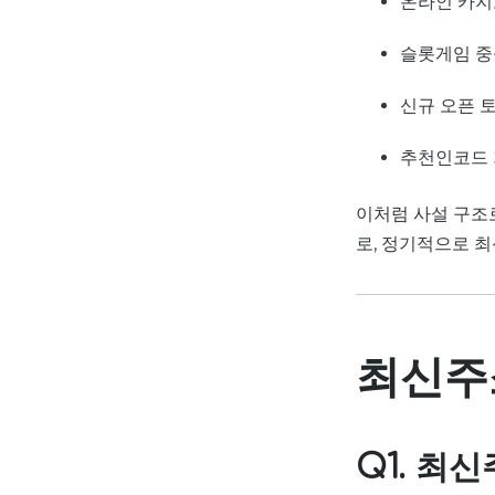
온라인 카지
슬롯게임 중
신규 오픈 
추천인코드 
이처럼 사설 구조
로, 정기적으로 
최신주소
Q1. 최