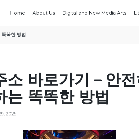
Home
About Us
Digital and New Media Arts
Li
 똑똑한 방법
소 바로가기 – 안
하는 똑똑한 방법
29, 2025