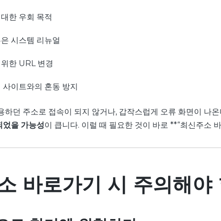
 대한 우회 목적
혹은 시스템 리뉴얼
위한 URL 변경
칭 사이트와의 혼동 방지
용하던 주소로 접속이 되지 않거나, 갑작스럽게 오류 화면이 나온
되었을 가능성
이 큽니다. 이럴 때 필요한 것이 바로 **“최신주소 
소 바로가기 시 주의해야 