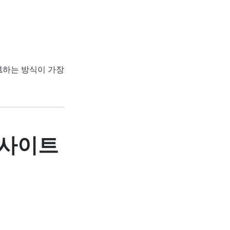
트
하는 방식이 가장
 사이트