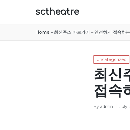
sctheatre
Home
»
최신주소 바로가기 – 안전하게 접속하는
Posted
Uncategorized
in
최신주
접속
By
admin
July 
Posted
by