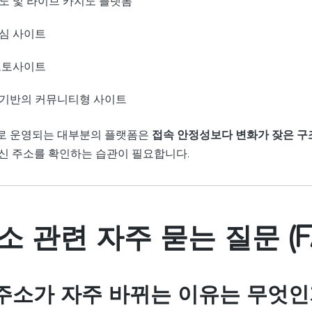
노 및 라이브 카지노 플랫폼
심 사이트
토토사이트
기반의 커뮤니티형 사이트
로 운영되는 대부분의 플랫폼은
접속 안정성보다 변화가 잦은 구
최신 주소를 확인하는 습관이 필요합니다.
 관련 자주 묻는 질문 (F
신주소가 자주 바뀌는 이유는 무엇