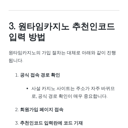
3. 원타임카지노 추천인코드
입력 방법
원타임카지노의 가입 절차는 대체로 아래와 같이 진행
됩니다.
공식 접속 경로 확인
사설 카지노 사이트는 주소가 자주 바뀌므
로, 공식 경로 확인이 매우 중요합니다.
회원가입 페이지 접속
추천인코드 입력란에 코드 기재