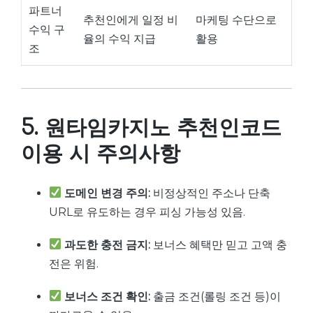
파트너
추천인에게 일정 비
마케팅 수단으로
수익 구
율의 수익 지급
활용
조
5. 원타임카지노 추천인코드
이용 시 주의사항
도메인 변경 주의:
비정상적인 주소나 단축
URL로 유도하는 경우 피싱 가능성 있음.
과도한 충전 금지:
보너스 혜택만 믿고 고액 충
전은 위험.
보너스 조건 확인:
출금 조건(롤링 조건 등)이