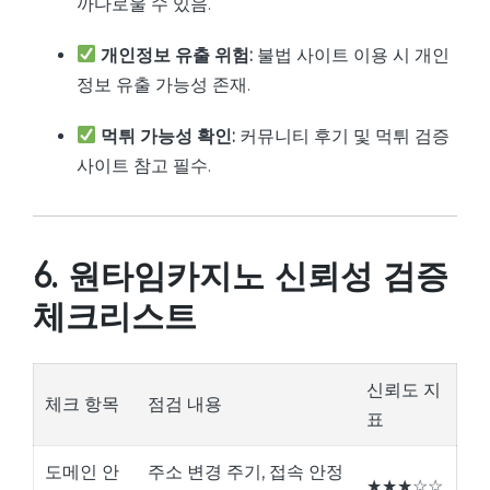
까다로울 수 있음.
개인정보 유출 위험:
불법 사이트 이용 시 개인
정보 유출 가능성 존재.
먹튀 가능성 확인:
커뮤니티 후기 및 먹튀 검증
사이트 참고 필수.
6. 원타임카지노 신뢰성 검증
체크리스트
신뢰도 지
체크 항목
점검 내용
표
도메인 안
주소 변경 주기, 접속 안정
★★★☆☆