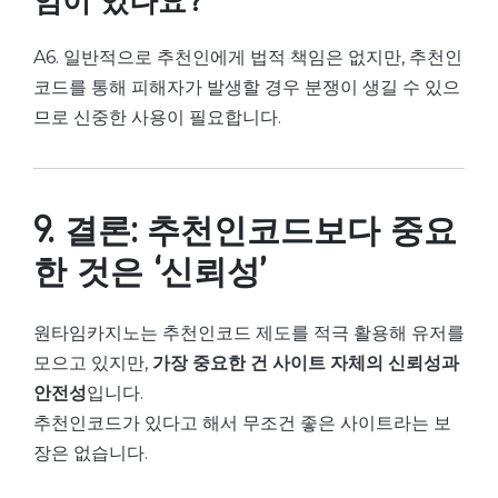
임이 있나요?
A6. 일반적으로 추천인에게 법적 책임은 없지만, 추천인
코드를 통해 피해자가 발생할 경우 분쟁이 생길 수 있으
므로 신중한 사용이 필요합니다.
9. 결론: 추천인코드보다 중요
한 것은 ‘신뢰성’
원타임카지노는 추천인코드 제도를 적극 활용해 유저를
모으고 있지만,
가장 중요한 건 사이트 자체의 신뢰성과
안전성
입니다.
추천인코드가 있다고 해서 무조건 좋은 사이트라는 보
장은 없습니다.