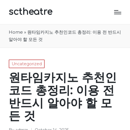
sctheatre
Home
»
원타임카지노 추천인코드 총정리: 이용 전 반드시
알아야 할 모든 것
Posted
Uncategorized
in
원타임카지노 추천인
코드 총정리: 이용 전
반드시 알아야 할 모
든 것