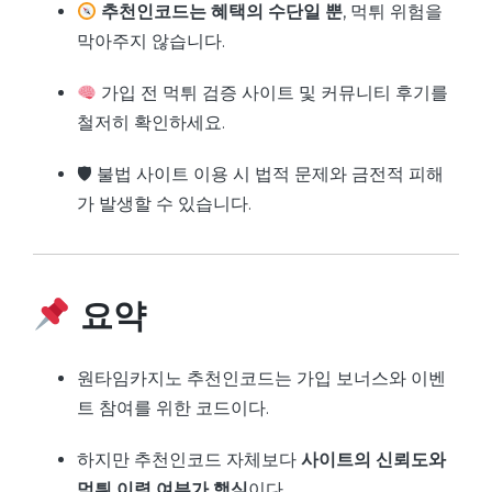
추천인코드는 혜택의 수단일 뿐
, 먹튀 위험을
막아주지 않습니다.
가입 전 먹튀 검증 사이트 및 커뮤니티 후기를
철저히 확인하세요.
🛡 불법 사이트 이용 시 법적 문제와 금전적 피해
가 발생할 수 있습니다.
요약
원타임카지노 추천인코드는 가입 보너스와 이벤
트 참여를 위한 코드이다.
하지만 추천인코드 자체보다
사이트의 신뢰도와
먹튀 이력 여부가 핵심
이다.