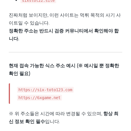
sixslot22.site
진짜처럼 보이지만, 이런 사이트는 먹튀 목적의 사기 사
이트일 수 있습니다.
정확한 주소는 반드시 검증 커뮤니티에서 확인해야 합
니다.
현재 접속 가능한 식스 주소 예시 (※ 예시일 뿐 정확한
확인 필요)
https://six-toto123.com
https://6xgame.net
※ 위 주소들은 시간에 따라 변경될 수 있으며,
항상 최
신 정보 확인 필수
입니다.