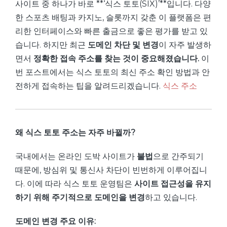
사이트 중 하나가 바로 **‘식스 토토(SIX)’**입니다. 다양
한 스포츠 배팅과 카지노, 슬롯까지 갖춘 이 플랫폼은 편
리한 인터페이스와 빠른 출금으로 좋은 평가를 받고 있
습니다. 하지만 최근
도메인 차단 및 변경
이 자주 발생하
면서
정확한 접속 주소를 찾는 것이 중요해졌습니다.
이
번 포스트에서는 식스 토토의 최신 주소 확인 방법과 안
전하게 접속하는 팁을 알려드리겠습니다.
식스 주소
왜 식스 토토 주소는 자주 바뀔까?
국내에서는 온라인 도박 사이트가
불법
으로 간주되기
때문에, 방심위 및 통신사 차단이 빈번하게 이루어집니
다. 이에 따라 식스 토토 운영팀은
사이트 접근성을 유지
하기 위해 주기적으로 도메인을 변경
하고 있습니다.
도메인 변경 주요 이유: