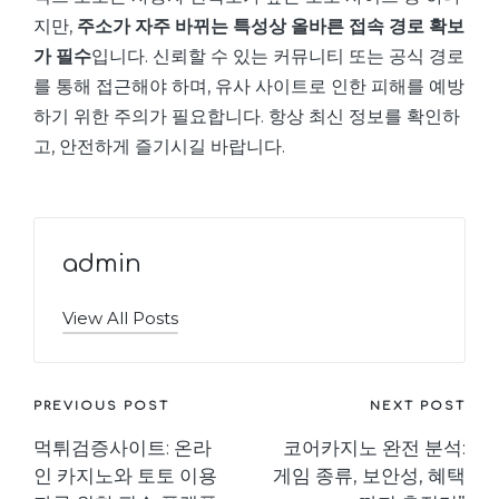
지만,
주소가 자주 바뀌는 특성상 올바른 접속 경로 확보
가 필수
입니다. 신뢰할 수 있는 커뮤니티 또는 공식 경로
를 통해 접근해야 하며, 유사 사이트로 인한 피해를 예방
하기 위한 주의가 필요합니다. 항상 최신 정보를 확인하
고, 안전하게 즐기시길 바랍니다.
admin
View All Posts
Post
PREVIOUS POST
NEXT POST
먹튀검증사이트: 온라
코어카지노 완전 분석:
navigation
인 카지노와 토토 이용
게임 종류, 보안성, 혜택