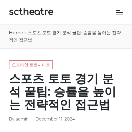
sctheatre
Home
»
스포츠 토토 경기 분석 꿀팁: 승률을 높이는 전략
적인 접근법
Posted
오프라인 토토사이트
in
스포츠 토토 경기 분
석 꿀팁: 승률을 높이
는 전략적인 접근법
By
admin
December 11, 2024
Posted
by