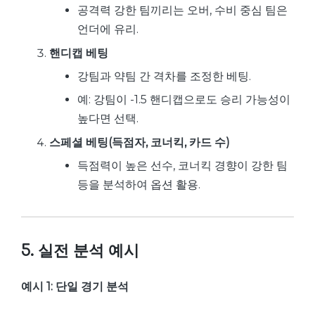
공격력 강한 팀끼리는 오버, 수비 중심 팀은
언더에 유리.
핸디캡 베팅
강팀과 약팀 간 격차를 조정한 베팅.
예: 강팀이 -1.5 핸디캡으로도 승리 가능성이
높다면 선택.
스페셜 베팅(득점자, 코너킥, 카드 수)
득점력이 높은 선수, 코너킥 경향이 강한 팀
등을 분석하여 옵션 활용.
5. 실전 분석 예시
예시 1: 단일 경기 분석