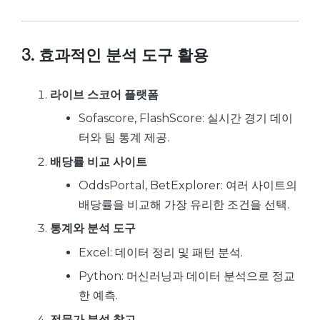
3. 효과적인 분석 도구 활용
라이브 스코어 플랫폼
Sofascore, FlashScore: 실시간 경기 데이
터와 팀 통계 제공.
배당률 비교 사이트
OddsPortal, BetExplorer: 여러 사이트의
배당률을 비교해 가장 유리한 조건을 선택.
통계와 분석 도구
Excel: 데이터 정리 및 패턴 분석.
Python: 머신러닝과 데이터 분석으로 정교
한 예측.
전문가 분석 참고