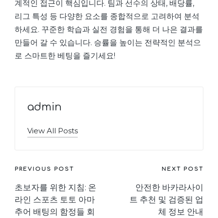
계적인 접근이 핵심입니다. 팀과 선수의 상태, 배당률,
리그 특성 등 다양한 요소를 종합적으로 고려하여 분석
하세요. 꾸준한 학습과 실전 경험을 통해 더 나은 결과를
만들어 갈 수 있습니다. 승률을 높이는 전략적인 분석으
로 스마트한 베팅을 즐기세요!
admin
View All Posts
Post
PREVIOUS POST
NEXT POST
초보자를 위한 지침: 온
안전한 바카라사이
navigation
라인 스포츠 토토 아마
트 추천 및 검증된 업
추어 배팅의 함정들 회
체 정보 안내