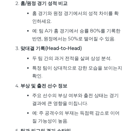
홈/원정 경기 성적 비교
홈 경기와 원정 경기에서의 성적 차이를 확
인하세요.
예: 팀 A가 홈 경기에서 승률 80%를 기록한
반면, 원정에서는 50%로 떨어질 수 있음.
맞대결 기록(Head-to-Head)
두 팀 간의 과거 전적을 살펴 상성 분석.
특정 팀이 상대적으로 강한 모습을 보이는지
확인.
부상 및 출전 선수 정보
주요 선수의 부상 여부와 출전 상태는 경기
결과에 큰 영향을 미칩니다.
예: 주 공격수의 부재는 득점력 감소로 이어
질 가능성이 높음.
팀과 리그의 경기 스타일