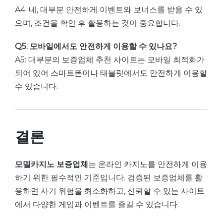
A4: 네, 대부분 안전하게 이벤트와 보너스를 받을 수 있
으며, 조건을 확인 후 활용하는 것이 중요합니다.
Q5: 모바일에서도 안전하게 이용할 수 있나요?
A5: 대부분의 보증업체 추천 사이트는 모바일 최적화가
되어 있어 스마트폰이나 태블릿에서도 안전하게 이용할
수 있습니다.
결론
모델카지노 보증업체
는 온라인 카지노를 안전하게 이용
하기 위한 필수적인 기준입니다. 검증된 보증업체를 활
용하면 사기 위험을 최소화하고, 신뢰할 수 있는 사이트
에서 다양한 게임과 이벤트를 즐길 수 있습니다.