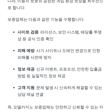
니라, 이용자 보호와 공정한 게임 환경 보장을 최우선으
로 합니다.
보증업체는 다음과 같은 기능을 수행합니다.
사이트 검증
: 라이선스, 보안 시스템, 배당률 투명
성 등 공식 인증 확인
피해 예방
: 사기 사이트나 도메인 변경으로 인한
피해를 사전에 방지
정보 제공
: 신규 이벤트, 프로모션, 안전한 입출금
방법 등 실질적인 정보 제공
고객 지원
: 문제 발생 시 신속하게 해결할 수 있는
상담 채널 연결
즉, 모델카지노 보증업체는 안전하고 신뢰할 수 있는 카