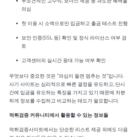
무조건적인 고수익, 보너스 제공 등 과도한 혜택을
의심
첫 이용 시 소액으로만 입금하고 출금 테스트 진행
보안 인증(SSL 등) 확인 및 정식 라이선스 여부 검
토
고객센터의 실시간 응대 가능 여부 확인
무엇보다 중요한 것은 “의심이 들면 멈추는 것”입니다.
사기 사이트는 심리적으로 빠른 결정을 유도하고, 단시
간에 입금을 유도하는 특징을 가지고 있기 때문에 차분
하게 정보를 수집하고 비교하는 태도가 필요합니다.
먹튀검증 커뮤니티에서 활용할 수 있는 정보들
먹튀검증사이트에서는 단순한 리스트 제공 외에도 다음