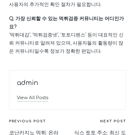
사용자의 추가적인 확인 절차가 필요합니다.
Q. 가장 신뢰할 수 있는 먹튀검증 커뮤니티는 어디인가
요?
‘먹튀대감’, ‘먹튀검증넷’, ‘토토디펜스’ 등이 대표적인 신
뢰 커뮤니티로 알려져 있으며, 사용자들의 활동량이 많
은 커뮤니티일수록 정보가 정확한 편입니다.
admin
View All Posts
Post
PREVIOUS POST
NEXT POST
코난카지노 먹튀: 온라
식스 토토 주소: 최신 도