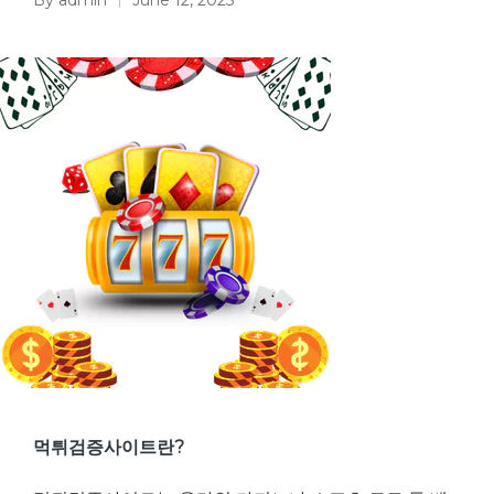
By
admin
June 12, 2025
Posted
by
먹튀검증사이트란?