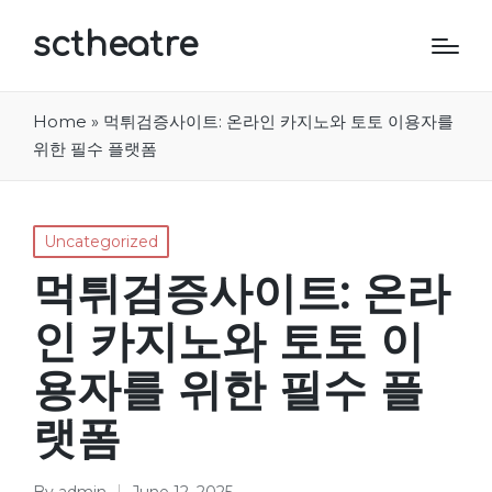
sctheatre
Home
»
먹튀검증사이트: 온라인 카지노와 토토 이용자를
위한 필수 플랫폼
Posted
Uncategorized
in
먹튀검증사이트: 온라
인 카지노와 토토 이
용자를 위한 필수 플
랫폼