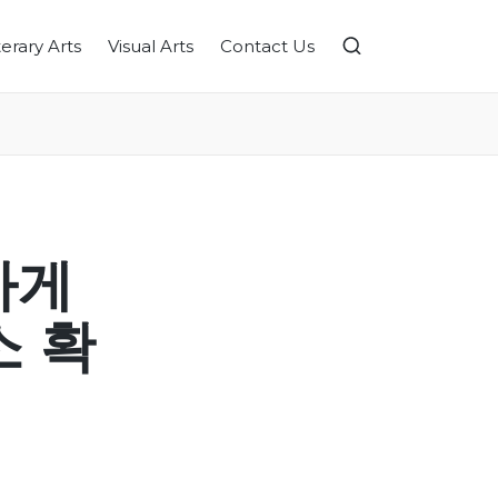
terary Arts
Visual Arts
Contact Us
하게
소 확