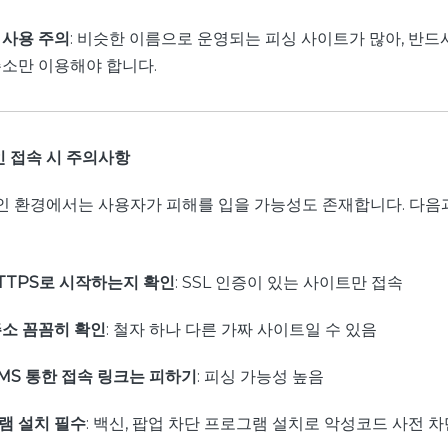
 사용 주의
: 비슷한 이름으로 운영되는 피싱 사이트가 많아, 반드
주소만 이용해야 합니다.
 접속 시 주의사항
인 환경에서는 사용자가 피해를 입을 가능성도 존재합니다. 다음과
TTPS로 시작하는지 확인
: SSL 인증이 있는 사이트만 접속
주소 꼼꼼히 확인
: 철자 하나 다른 가짜 사이트일 수 있음
SMS 통한 접속 링크는 피하기
: 피싱 가능성 높음
램 설치 필수
: 백신, 팝업 차단 프로그램 설치로 악성코드 사전 차