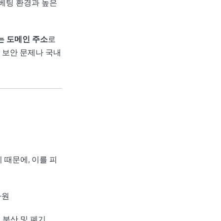
 베팅 환경과 높은
는 도메인 주소
로
 보안 문제나 국내
 때문에, 이를 피
차원
 분산 및 폐기