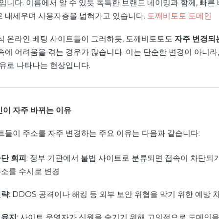
입니다. 이름에서 알 수 있듯 독특한 브랜드 네이밍과 함께, 빠른
 내세우며 사용자층을 넓혀가고 있습니다.
도깨비토토 도메인
식 온라인 베팅 사이트들이 그러하듯, 도깨비토토도
자주 변경되
속에 어려움을 겪는 경우가 많습니다. 이는 단순한 변경이 아니라,
이유로 나타나는 현상입니다.
이 자주 바뀌는 이유
트들이 주소를 자주 변경하는 주요 이유는 다음과 같습니다:
차단 회피
: 정부 기관에서 불법 사이트로 분류되면 접속이 차단되기
주소를 수시로 변경
전략
: DDOS 공격이나 해킹 등 외부 보안 위협을 막기 위한 예방 
 유지
: 사이트 운영자가 신원을 숨기기 위해 고의적으로 도메인을