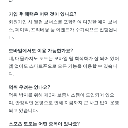
다.
가입 후 혜택은 어떤 것이 있나요?
회원가입 시 웰컴 보너스를 포함하여 다양한 예치 보너
스, 페이백, 프리베팅 등 이벤트가 주기적으로 진행됩니
다.
모바일에서도 이용 가능한가요?
네, 대물카지노 토토는 모바일 웹 최적화가 잘 되어 있어
앱 없이도 스마트폰으로 모든 기능을 이용할 수 있습니
다.
먹튀 우려는 없나요?
먹튀 방지를 위해 제3자 보증시스템이 도입되어 있으
며, 안정적인 운영으로 인해 지금까지 큰 사고 없이 운영
되고 있습니다.
스포츠 토토는 어떤 종목이 있나요?