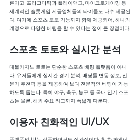
론이고, 프라그마틱과 플레이앤고, 마이크로게이밍 등
세계적인 슬롯게임 제공업체들의 타이틀도 다수 제공된
다. 여기에 스포츠 토토 기능까지 함께 제공되어, 하나의
계정으로 다양한 베팅을 할 수 있다는 점이 큰 장점이다.
스포츠 토토와 실시간 분석
대물카지노 토토는 단순한 스포츠 베팅 플랫폼이 아니
다. 유저들에게 실시간 경기 분석, 배당률 변동 정보, 전
문가 추천픽 등을 제공하여 보다 전문적인 베팅이 가능
하도록 돕는다. 특히 야구, 축구, 농구 등 국내 인기 스포
츠는 물론, 해외 주요 리그까지 폭넓게 다룬다.
이용자 친화적인 UI/UX
플랫폼의 UI는 심플하면서도 직관적이다. 첫 화면에서