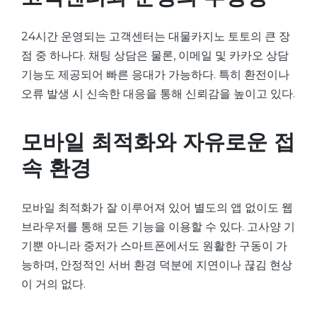
24시간 운영되는 고객센터는 대물카지노 토토의 큰 장
점 중 하나다. 채팅 상담은 물론, 이메일 및 카카오 상담
기능도 제공되어 빠른 응대가 가능하다. 특히 환전이나
오류 발생 시 신속한 대응을 통해 신뢰감을 높이고 있다.
모바일 최적화와 자유로운 접
속 환경
모바일 최적화가 잘 이루어져 있어 별도의 앱 없이도 웹
브라우저를 통해 모든 기능을 이용할 수 있다. 고사양 기
기뿐 아니라 중저가 스마트폰에서도 원활한 구동이 가
능하며, 안정적인 서버 환경 덕분에 지연이나 끊김 현상
이 거의 없다.