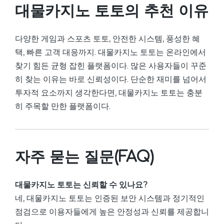
대물카지노 토토의 추천 이유
다양한 게임과 스포츠 토토, 안전한 시스템, 풍성한 혜
택, 빠른 고객 대응까지. 대물카지노 토토는 온라인에서
찾기 힘든 균형 잡힌 플랫폼이다. 많은 사용자들이 꾸준
히 찾는 이유는 바로 신뢰성이다. 단순한 재미를 넘어서
투자적 요소까지 생각한다면, 대물카지노 토토는 충분
히 주목할 만한 플랫폼이다.
자주 묻는 질문(FAQ)
대물카지노 토토는 신뢰할 수 있나요?
네, 대물카지노 토토는 인증된 보안 시스템과 정기적인
점검으로 이용자들에게 높은 안정성과 신뢰를 제공합니