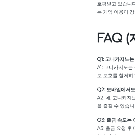
호평받고 있습니다
는 게임 이용이 
FAQ 
Q1: 고니카지노
A1: 고니카지노는
보 보호를 철저히
Q2: 모바일에서
A2: 네, 고니
을 즐길 수 있습니
Q3: 출금 속도는
A3: 출금 요청 