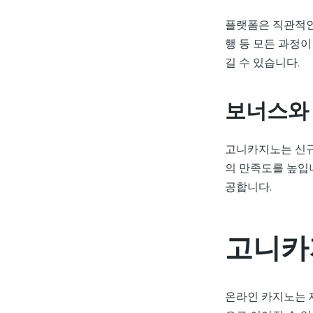
플랫폼은 직관적인 
행 등 모든 과정
길 수 있습니다.
보너스와
고니카지노는 신규
의 만족도를 높입니
공합니다.
고니카
온라인 카지노는 