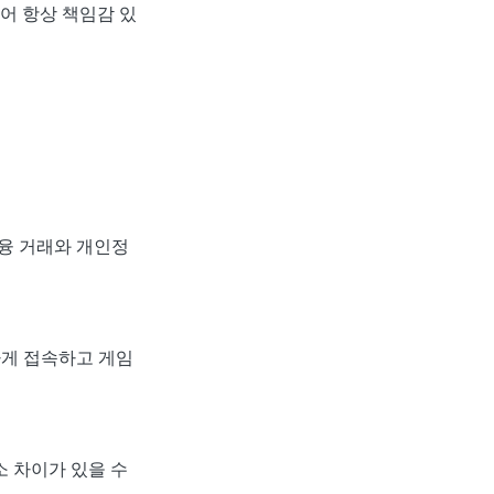
어 항상 책임감 있
금융 거래와 개인정
하게 접속하고 게임
소 차이가 있을 수