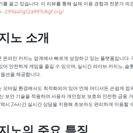
기를 끌고 있습니다. 이 리뷰를 통해 실제 이용 경험과 전문가 의
xn--299a40g12a997c8gf.org/
지노 소개
 온라인 카지노 업계에서 빠르게 성장하고 있는 플랫폼입니다. 
어 안전하게 게임을 즐길 수 있으며, 실시간 라이브 카지노, 슬롯
 옵션을 제공합니다.
 모바일 환경에서도 최적화되어 있어 언제 어디서든 손쉽게 접속
최신 보안 기술을 적용하여 사용자 개인정보 보호와 안전한 금융 
 역시 24시간 실시간 상담을 지원해 초보자도 편리하게 이용할 
지노의 주요 특징