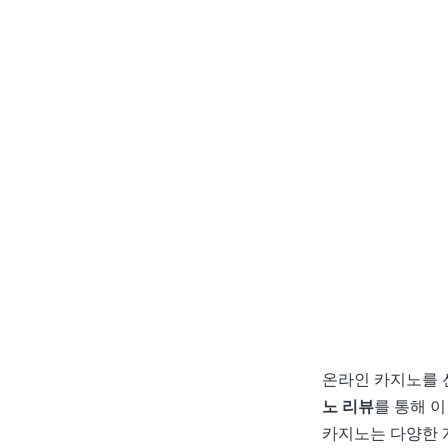
by
온라인 카지노를 
노 리뷰
를 통해 이
카지노는 다양한 