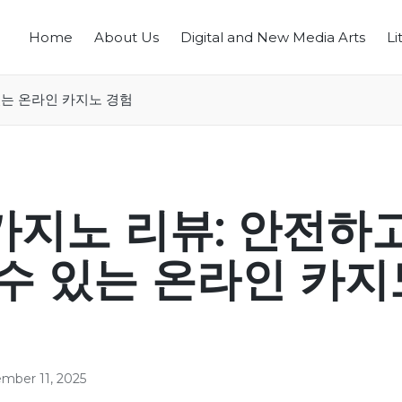
Home
About Us
Digital and New Media Arts
Li
있는 온라인 카지노 경험
지노 리뷰: 안전하고
수 있는 온라인 카지
mber 11, 2025