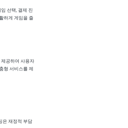
임 선택, 결제 진
활하게 게임을 즐
을 제공하여 사용자
맞춤형 서비스를 제
팅은 재정적 부담