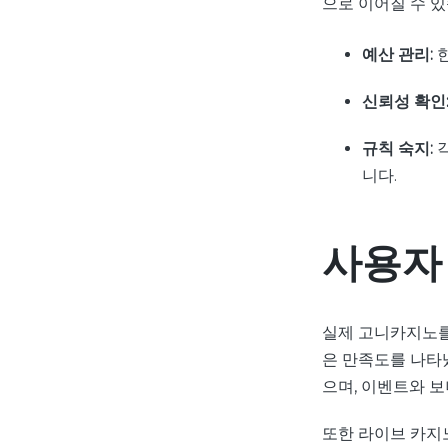
으로 이어질 수 있
예산 관리:
한
신뢰성 확인
규칙 숙지:
각
니다.
사용자
실제 고니카지노를
은 만족도를 나타
으며, 이벤트와 
또한 라이브 카지