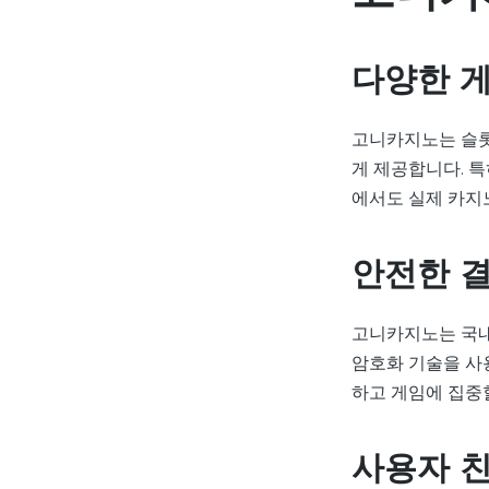
다양한 
고니카지노는 슬롯
게 제공합니다. 
에서도 실제 카지
안전한 
고니카지노는 국내외
암호화 기술을 사
하고 게임에 집중
사용자 